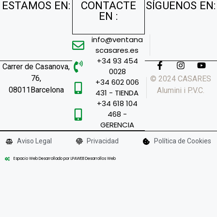
ESTAMOS EN:
CONTACTE
SÍGUENOS EN:
EN :
info@ventana
scasares.es
+34 93 454
Carrer de Casanova,
0028
76,
© 2024 CASARES
+34 602 006
08011Barcelona
Alumini i P.V.C.
431 - TIENDA
+34 618 104
468 -
GERENCIA
Aviso Legal
Privacidad
Política de Cookies
Espacio Web Desarrollado por LPAWEB Desarrollos Web