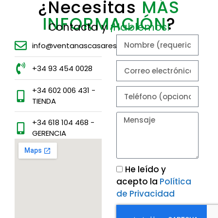
¿Necesitas
MÁS
INFORMACIÓN
?
Contacta y
¡Hablemos!
info@ventanascasares.es
+34 93 454 0028
+34 602 006 431 -
TIENDA
+34 618 104 468 -
GERENCIA
He leído y
acepto la
Política
de Privacidad